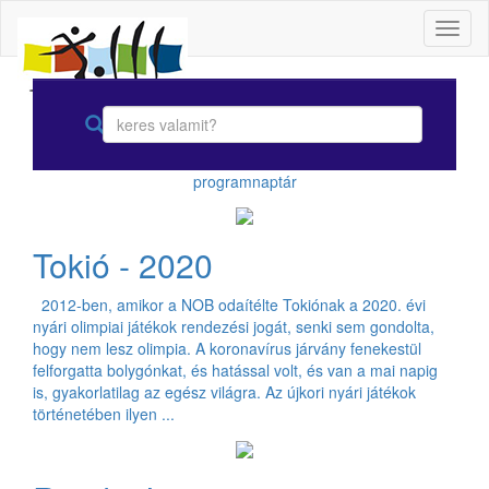
Toggl
naviga
programnaptár
Tokió - 2020
2012-ben, amikor a NOB odaítélte Tokiónak a 2020. évi
nyári olimpiai játékok rendezési jogát, senki sem gondolta,
hogy nem lesz olimpia. A koronavírus járvány fenekestül
felforgatta bolygónkat, és hatással volt, és van a mai napig
is, gyakorlatilag az egész világra. Az újkori nyári játékok
történetében ilyen ...