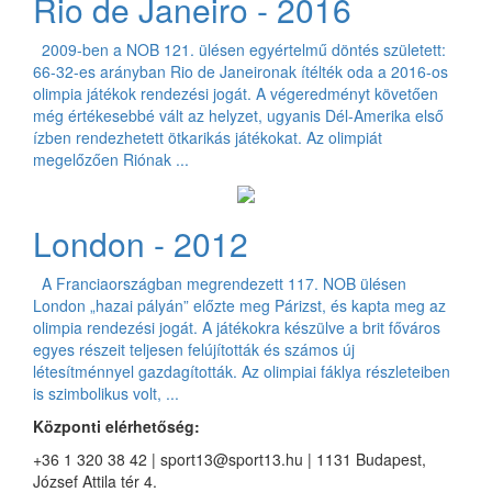
Rio de Janeiro - 2016
2009-ben a NOB 121. ülésen egyértelmű döntés született:
66-32-es arányban Rio de Janeironak ítélték oda a 2016-os
olimpia játékok rendezési jogát. A végeredményt követően
még értékesebbé vált az helyzet, ugyanis Dél-Amerika első
ízben rendezhetett ötkarikás játékokat. Az olimpiát
megelőzően Riónak ...
London - 2012
A Franciaországban megrendezett 117. NOB ülésen
London „hazai pályán” előzte meg Párizst, és kapta meg az
olimpia rendezési jogát. A játékokra készülve a brit főváros
egyes részeit teljesen felújították és számos új
létesítménnyel gazdagították. Az olimpiai fáklya részleteiben
is szimbolikus volt, ...
Központi elérhetőség:
+36 1 320 38 42 | sport13@sport13.hu | 1131 Budapest,
József Attila tér 4.