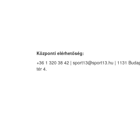
Központi elérhetőség:
+36 1 320 38 42 | sport13@sport13.hu | 1131 Budape
tér 4.