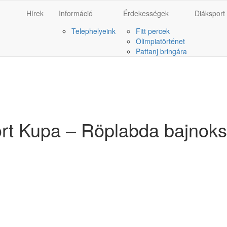
Hírek
Információ
Érdekességek
Diáksport
Telephelyeink
Fitt percek
Olimpiatörténet
Pattanj bringára
port Kupa – Röplabda bajnoksá