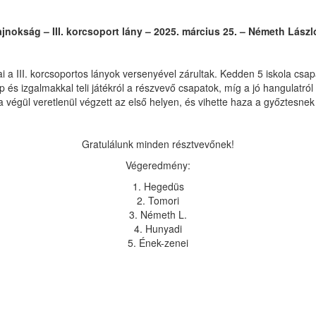
jnokság – III. korcsoport lány – 2025. március 25. – Németh Lász
i a III. korcsoportos lányok versenyével zárultak. Kedden 5 iskola csa
zép és izgalmakkal teli játékról a részvevő csapatok, míg a jó hangulat
a végül veretlenül végzett az első helyen, és vihette haza a győztesnek 
Gratulálunk minden résztvevőnek!
Végeredmény:
1. Hegedüs
2. Tomori
3. Németh L.
4. Hunyadi
5. Ének-zenei