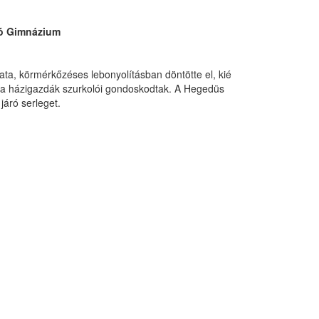
ló Gimnázium
pata, körmérkőzéses lebonyolításban döntötte el, kié
ról a házigazdák szurkolói gondoskodtak. A Hegedüs
járó serleget.