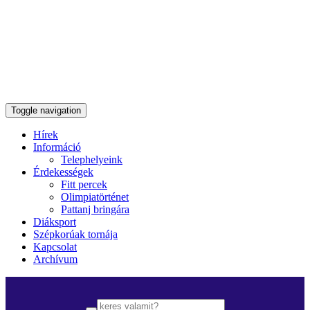
Toggle navigation
Hírek
Információ
Telephelyeink
Érdekességek
Fitt percek
Olimpiatörténet
Pattanj bringára
Diáksport
Szépkorúak tornája
Kapcsolat
Archívum