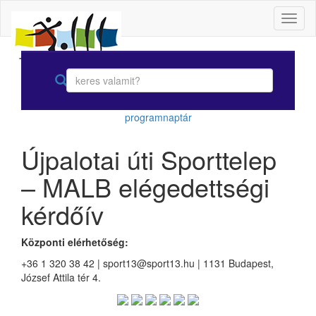
Toggl
naviga
programnaptár
Újpalotai úti Sporttelep
– MALB elégedettségi
kérdőív
Központi elérhetőség:
+36 1 320 38 42 | sport13@sport13.hu | 1131 Budapest,
József Attila tér 4.