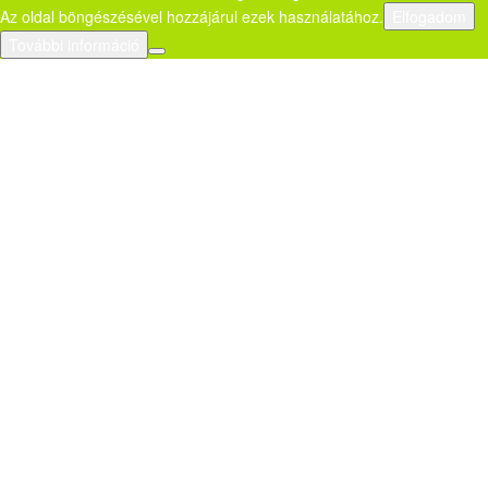
Az oldal böngészésével hozzájárul ezek használatához.
Elfogadom
További információ