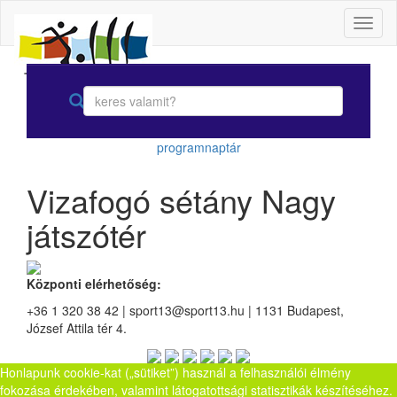
Toggl
naviga
programnaptár
Vizafogó sétány Nagy
játszótér
Központi elérhetőség:
+36 1 320 38 42 | sport13@sport13.hu | 1131 Budapest,
József Attila tér 4.
Honlapunk cookie-kat („sütiket”) használ a felhasználói élmény
fokozása érdekében, valamint látogatottsági statisztikák készítéséhez.