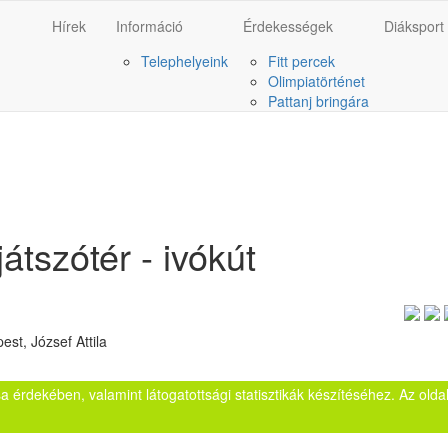
Hírek
Információ
Érdekességek
Diáksport
Telephelyeink
Fitt percek
Olimpiatörténet
Pattanj bringára
játszótér - ivókút
st, József Attila
sa érdekében, valamint látogatottsági statisztikák készítéséhez. Az ol