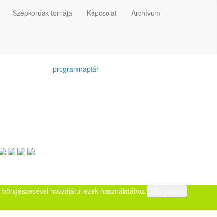
Szépkorúak tornája
Kapcsolat
Archívum
programnaptár
dal böngészésével hozzájárul ezek használatához.
Elfogadom