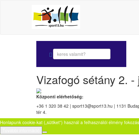
Vizafogó sétány 2. - 
Központi elérhetőség:
+36 1 320 38 42 | sport13@sport13.hu | 1131 Budape
tér 4.
Honlapunk cookie-kat („sütiket”) használ a felhasználói élmény fokozá
További információ