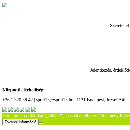
Szeretettel
Jelentkezés, érdeklőd
Központi elérhetőség:
+36 1 320 38 42 | sport13@sport13.hu | 1131 Budapest, József Attila t
Honlapunk cookie-kat („sütiket”) használ a felhasználói élmény fokozá
További információ