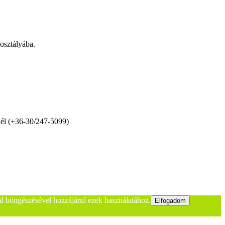
kosztályába.
knél (+36-30/247-5099)
dal böngészésével hozzájárul ezek használatához.
Elfogadom