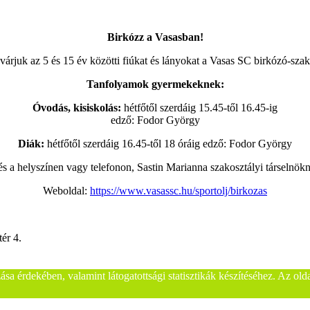
Birkózz a Vasasban!
 várjuk az 5 és 15 év közötti fiúkat és lányokat a Vasas SC birkózó-sza
Tanfolyamok gyermekeknek:
Óvodás, kisiskolás:
hétfőtől szerdáig 15.45-től 16.45-ig
edző: Fodor György
Diák:
hétfőtől szerdáig 16.45-től 18 óráig edző: Fodor György
és a helyszínen vagy telefonon, Sastin Marianna szakosztályi társelnö
Weboldal:
https://www.vasassc.hu/sportolj/birkozas
ér 4.
sa érdekében, valamint látogatottsági statisztikák készítéséhez. Az ol