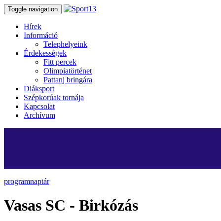
Toggle navigation
Hírek
Információ
Telephelyeink
Érdekességek
Fitt percek
Olimpiatörténet
Pattanj bringára
Diáksport
Szépkorúak tornája
Kapcsolat
Archívum
programnaptár
Vasas SC - Birkózás