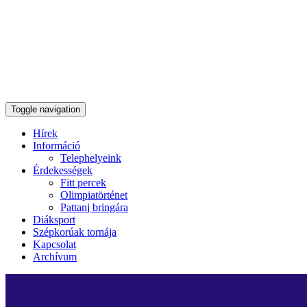
Toggle navigation
Hírek
Információ
Telephelyeink
Érdekességek
Fitt percek
Olimpiatörténet
Pattanj bringára
Diáksport
Szépkorúak tornája
Kapcsolat
Archívum