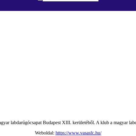
gyar labdarúgócsapat Budapest XIII. kerületéből. A klub a magyar lab
Weboldal:
https://www.vasasfc.hu/