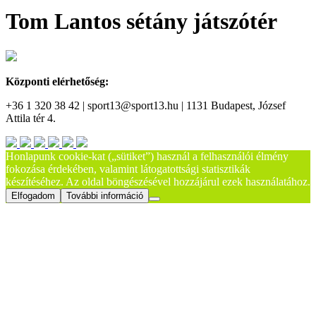
Tom Lantos sétány játszótér
Központi elérhetőség:
+36 1 320 38 42 | sport13@sport13.hu | 1131 Budapest, József
Attila tér 4.
Honlapunk cookie-kat („sütiket”) használ a felhasználói élmény
fokozása érdekében, valamint látogatottsági statisztikák
készítéséhez. Az oldal böngészésével hozzájárul ezek használatához.
Elfogadom
További információ