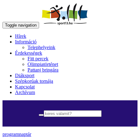
Toggle navigation
Hírek
Információ
Telephelyeink
Érdekességek
Fitt percek
Olimpiatörténet
Pattanj bringára
Diáksport
Szépkorúak tornája
Kapcsolat
Archívum
programnaptár