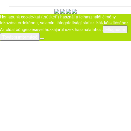
Honlapunk cookie-kat („sütiket”) használ a felhasználói élmény
fokozása érdekében, valamint látogatottsági statisztikák készítéséhez.
Az oldal böngészésével hozzájárul ezek használatához.
Elfogadom
További információ