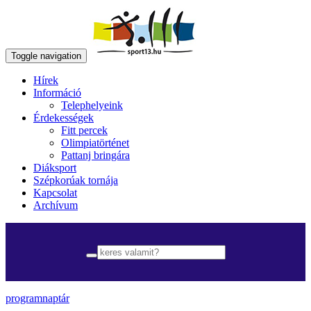
Toggle navigation
Hírek
Információ
Telephelyeink
Érdekességek
Fitt percek
Olimpiatörténet
Pattanj bringára
Diáksport
Szépkorúak tornája
Kapcsolat
Archívum
programnaptár