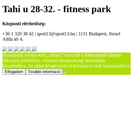
Tahi u 28-32. - fitness park
Központi elérhetőség:
+36 1 320 38 42 | sport13@sport13.hu | 1131 Budapest, József
Attila tér 4.
Honlapunk cookie-kat („sütiket”) használ a felhasználói élmény
fokozása érdekében, valamint látogatottsági statisztikák
készítéséhez. Az oldal böngészésével hozzájárul ezek használatához.
Elfogadom
További információ