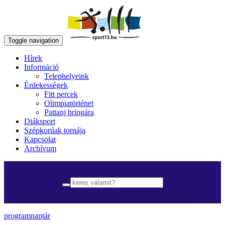
Toggle navigation
Hírek
Információ
Telephelyeink
Érdekességek
Fitt percek
Olimpiatörténet
Pattanj bringára
Diáksport
Szépkorúak tornája
Kapcsolat
Archívum
programnaptár