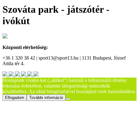
Szováta park - játszótér -
ivókút
Központi elérhetőség:
+36 1 320 38 42 | sport13@sport13.hu | 1131 Budapest, József
Attila tér 4.
Honlapunk cookie-kat („sütiket”) használ a felhasználói élmény
fokozása érdekében, valamint látogatottsági statisztikák
készítéséhez. Az oldal böngészésével hozzájárul ezek használatához.
Elfogadom
További információ