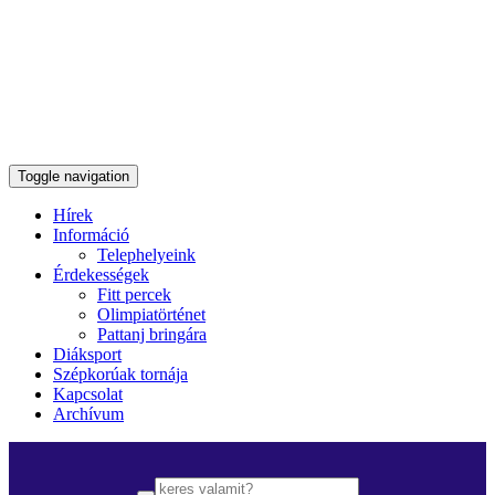
Toggle navigation
Hírek
Információ
Telephelyeink
Érdekességek
Fitt percek
Olimpiatörténet
Pattanj bringára
Diáksport
Szépkorúak tornája
Kapcsolat
Archívum