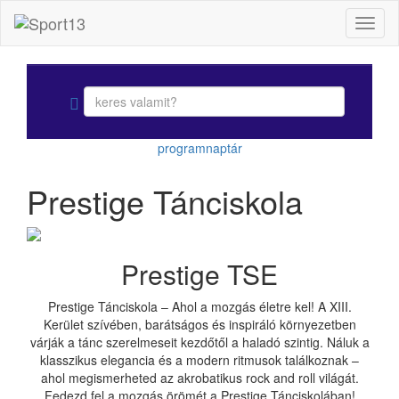
Toggl
naviga
programnaptár
Prestige Tánciskola
Prestige TSE
Prestige Tánciskola – Ahol a mozgás életre kel! A XIII.
Kerület szívében, barátságos és inspiráló környezetben
várják a tánc szerelmeseit kezdőtől a haladó szintig. Náluk a
klasszikus elegancia és a modern ritmusok találkoznak –
ahol megismerheted az akrobatikus rock and roll világát.
Fedezd fel a mozgás örömét a Prestige Tánciskolában!