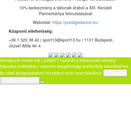
10% kedvezmény a táboraik árából a XIII. Kerületi
Partnerkártya felmutatásával
Weboldal:
https://prestigedance.hu/
Központi elérhetőség:
+36 1 320 38 42 | sport13@sport13.hu | 1131 Budapest,
József Attila tér 4.
Honlapunk cookie-kat („sütiket”) használ a felhasználói élmény
fokozása érdekében, valamint látogatottsági statisztikák készítéséhez.
Az oldal böngészésével hozzájárul ezek használatához.
Elfogadom
További információ