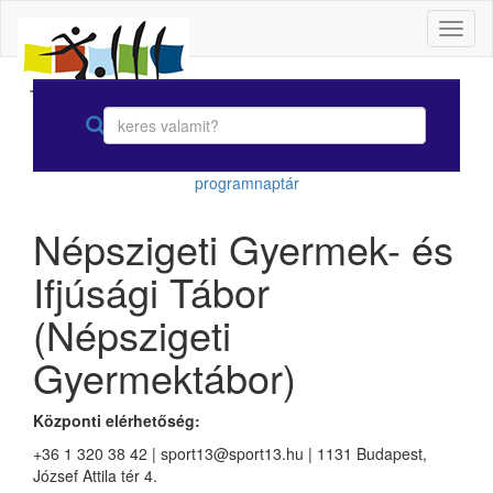
Toggl
naviga
programnaptár
Népszigeti Gyermek- és
Ifjúsági Tábor
(Népszigeti
Gyermektábor)
Központi elérhetőség:
+36 1 320 38 42 | sport13@sport13.hu | 1131 Budapest,
József Attila tér 4.