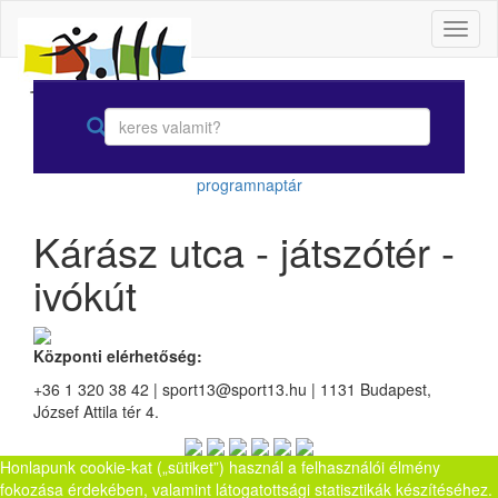
Toggl
naviga
programnaptár
Kárász utca - játszótér -
ivókút
Központi elérhetőség:
+36 1 320 38 42 | sport13@sport13.hu | 1131 Budapest,
József Attila tér 4.
Honlapunk cookie-kat („sütiket”) használ a felhasználói élmény
fokozása érdekében, valamint látogatottsági statisztikák készítéséhez.