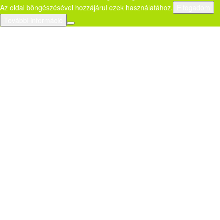
Az oldal böngészésével hozzájárul ezek használatához.
Elfogadom
További információ