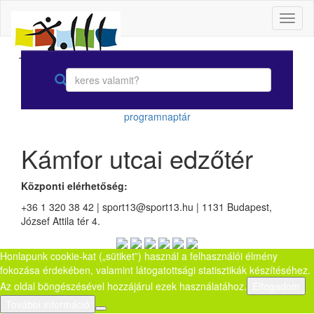
Toggl
naviga
programnaptár
Kámfor utcai edzőtér
Központi elérhetőség:
+36 1 320 38 42 | sport13@sport13.hu | 1131 Budapest,
József Attila tér 4.
Honlapunk cookie-kat („sütiket”) használ a felhasználói élmény
fokozása érdekében, valamint látogatottsági statisztikák készítéséhez.
Az oldal böngészésével hozzájárul ezek használatához.
Elfogadom
További információ