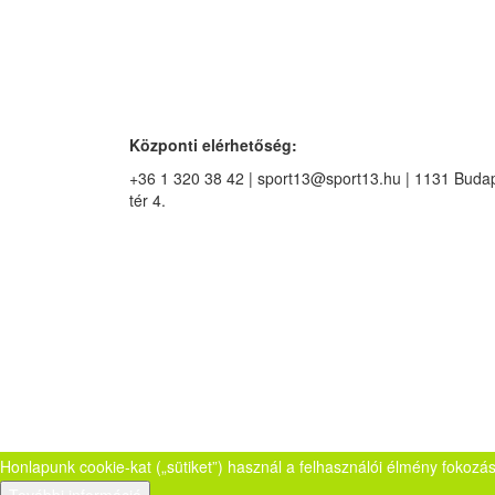
Központi elérhetőség:
+36 1 320 38 42 | sport13@sport13.hu | 1131 Budape
tér 4.
Honlapunk cookie-kat („sütiket”) használ a felhasználói élmény fokozá