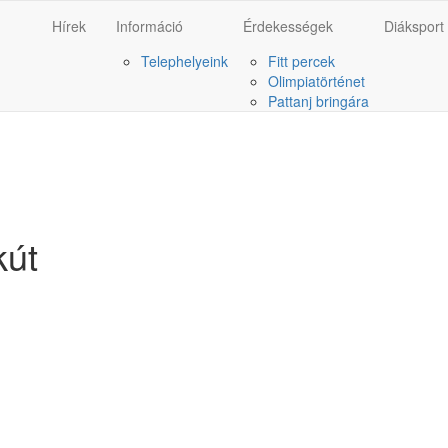
Hírek
Információ
Érdekességek
Diáksport
Telephelyeink
Fitt percek
Olimpiatörténet
Pattanj bringára
kút