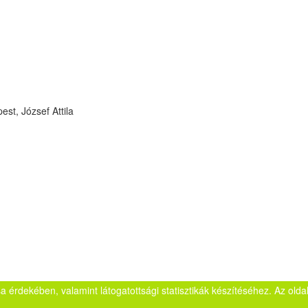
st, József Attila
sa érdekében, valamint látogatottsági statisztikák készítéséhez. Az ol