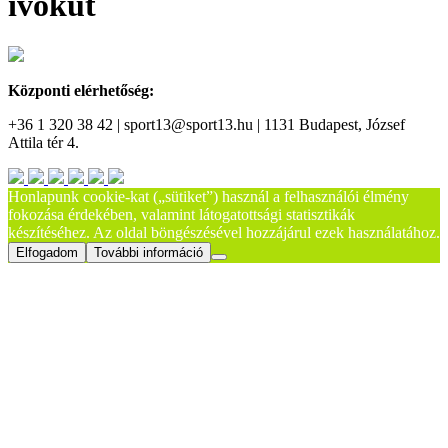
ivókút
Központi elérhetőség:
+36 1 320 38 42 | sport13@sport13.hu | 1131 Budapest, József
Attila tér 4.
Honlapunk cookie-kat („sütiket”) használ a felhasználói élmény
fokozása érdekében, valamint látogatottsági statisztikák
készítéséhez. Az oldal böngészésével hozzájárul ezek használatához.
Elfogadom
További információ