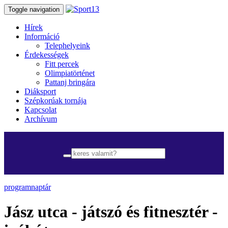
Toggle navigation
Hírek
Információ
Telephelyeink
Érdekességek
Fitt percek
Olimpiatörténet
Pattanj bringára
Diáksport
Szépkorúak tornája
Kapcsolat
Archívum
programnaptár
Jász utca - játszó és fitnesztér -