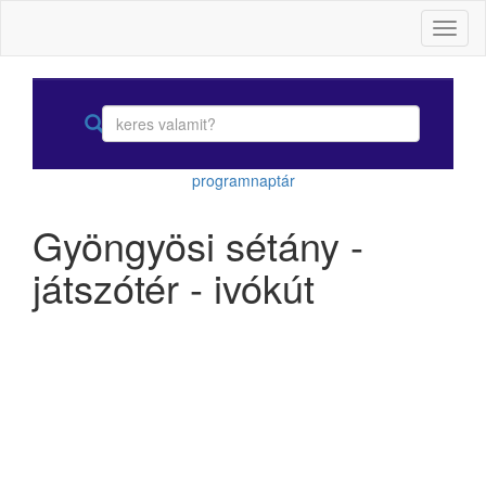
Toggl
naviga
programnaptár
Gyöngyösi sétány -
játszótér - ivókút