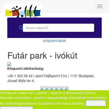
Toggl
naviga
programnaptár
Futár park - ivókút
Központi elérhetőség:
+36 1 320 38 42 | sport13@sport13.hu | 1131 Budapest,
József Attila tér 4.
Honlapunk cookie-kat („sütiket”) használ a felhasználói élmény
fokozása érdekében, valamint látogatottsági statisztikák készítéséhez.
Az oldal böngészésével hozzájárul ezek használatához.
Elfogadom