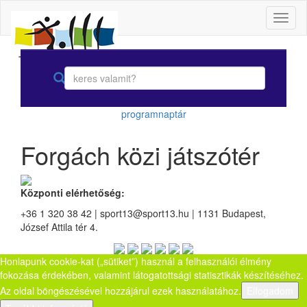
Toggl
naviga
programnaptár
Forgách közi játszótér
Központi elérhetőség:
+36 1 320 38 42 | sport13@sport13.hu | 1131 Budapest,
József Attila tér 4.
Honlapunk cookie-kat („sütiket”) használ a felhasználói élmény
fokozása érdekében, valamint látogatottsági statisztikák készítéséhez.
Az oldal böngészésével hozzájárul ezek használatához.
Elfogadom