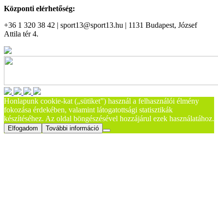
Központi elérhetőség:
+36 1 320 38 42 | sport13@sport13.hu | 1131 Budapest, József
Attila tér 4.
Honlapunk cookie-kat („sütiket”) használ a felhasználói élmény
fokozása érdekében, valamint látogatottsági statisztikák
készítéséhez. Az oldal böngészésével hozzájárul ezek használatához.
Elfogadom
További információ