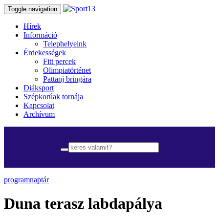
Toggle navigation
Hírek
Információ
Telephelyeink
Érdekességek
Fitt percek
Olimpiatörténet
Pattanj bringára
Diáksport
Szépkorúak tornája
Kapcsolat
Archívum
programnaptár
Duna terasz labdapálya