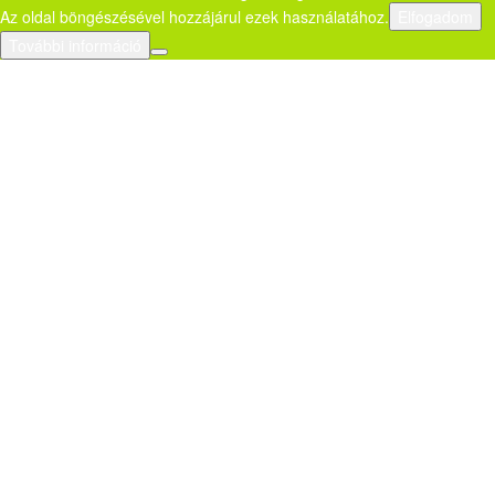
Az oldal böngészésével hozzájárul ezek használatához.
Elfogadom
További információ