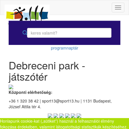
Toggl
naviga
programnaptár
Debreceni park -
játszótér
Központi elérhetőség:
+36 1 320 38 42 | sport13@sport13.hu | 1131 Budapest,
József Attila tér 4.
Honlapunk cookie-kat („sütiket”) használ a felhasználói élmény
fokozása érdekében, valamint látogatottsági statisztikák készítéséhez.