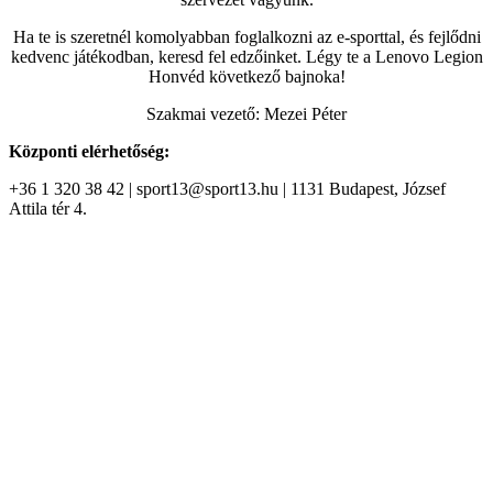
Ha te is szeretnél komolyabban foglalkozni az e-sporttal, és fejlődni
kedvenc játékodban, keresd fel edzőinket. Légy te a Lenovo Legion
Honvéd következő bajnoka!
Szakmai vezető: Mezei Péter
Központi elérhetőség:
+36 1 320 38 42 | sport13@sport13.hu | 1131 Budapest, József
Attila tér 4.