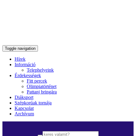
Toggle navigation
Hírek
Információ
Telephelyeink
Érdekességek
Fitt percek
Olimpiatörténet
Pattanj bringára
Diáksport
Szépkorúak tornája
Kapcsolat
Archívum