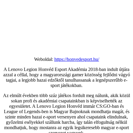
Weboldal:
https://honvedesport.hu/
A Lenovo Legion Honvéd Esport Akadémia 2018-ban indult útjára
azzal a céllal, hogy a magyarországi gamer közösség fejlődni vágyó
tagjai, a legjobb hazai edzőktől tanulhassanak a legnépszerűbb e-
sport játékokban.
Az elmúlt években több száz játékos fordult meg nálunk, akik közül
sokan profi és akadémiai csapatainkban is képviselhették az
egyesületet. A Lenovo Legion Honvéd immár CS:GO-ban és
League of Legends-ben is Magyar Bajnoknak mondhatja magát, és
szinte minden hazai e-sport versenyen ahol csapataink elindulnak,
győzelmi esélyekkel szállunk harcba, így talán elfogultság nélkül
mondhatjuk, hogy mostanra az egyik legsikeresebb magyar e-sport
szervezet vagyunk.