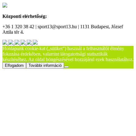
Központi elérhetőség:
+36 1 320 38 42 | sport13@sport13.hu | 1131 Budapest, József
Attila tér 4.
Honlapunk cookie-kat („sütiket”) használ a felhasználói élmény
fokozása érdekében, valamint látogatottsági statisztikák
készítéséhez. Az oldal böngészésével hozzájárul ezek használatához.
Elfogadom
További információ