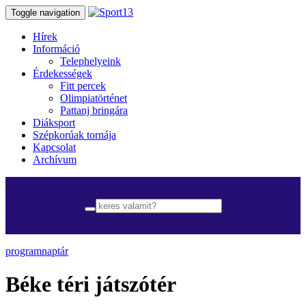
Toggle navigation
Hírek
Információ
Telephelyeink
Érdekességek
Fitt percek
Olimpiatörténet
Pattanj bringára
Diáksport
Szépkorúak tornája
Kapcsolat
Archívum
programnaptár
Béke téri játszótér