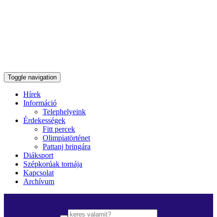
Toggle navigation
Hírek
Információ
Telephelyeink
Érdekességek
Fitt percek
Olimpiatörténet
Pattanj bringára
Diáksport
Szépkorúak tornája
Kapcsolat
Archívum