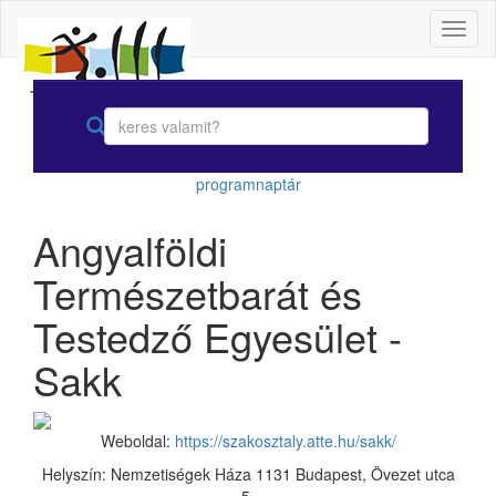
Toggl
naviga
programnaptár
Angyalföldi
Természetbarát és
Testedző Egyesület -
Sakk
Weboldal:
https://szakosztaly.atte.hu/sakk/
Helyszín: Nemzetiségek Háza 1131 Budapest, Övezet utca