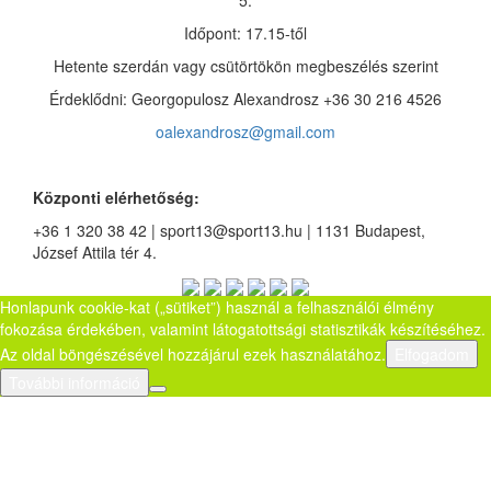
5.
Időpont: 17.15-től
Hetente szerdán vagy csütörtökön megbeszélés szerint
Érdeklődni: Georgopulosz Alexandrosz +36 30 216 4526
oalexandrosz@gmail.com
Központi elérhetőség:
+36 1 320 38 42 | sport13@sport13.hu | 1131 Budapest,
József Attila tér 4.
Honlapunk cookie-kat („sütiket”) használ a felhasználói élmény
fokozása érdekében, valamint látogatottsági statisztikák készítéséhez.
Az oldal böngészésével hozzájárul ezek használatához.
Elfogadom
További információ