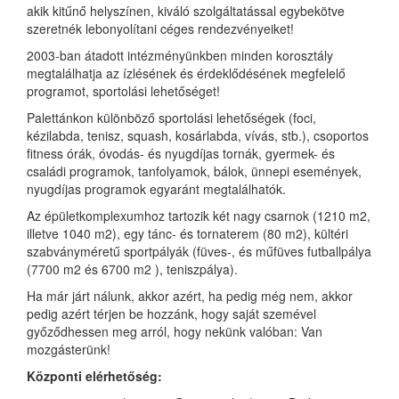
akik kitűnő helyszínen, kiváló szolgáltatással egybekötve
szeretnék lebonyolítani céges rendezvényeiket!
2003-ban átadott intézményünkben minden korosztály
megtalálhatja az ízlésének és érdeklődésének megfelelő
programot, sportolási lehetőséget!
Palettánkon különböző sportolási lehetőségek (foci,
kézilabda, tenisz, squash, kosárlabda, vívás, stb.), csoportos
fitness órák, óvodás- és nyugdíjas tornák, gyermek- és
családi programok, tanfolyamok, bálok, ünnepi események,
nyugdíjas programok egyaránt megtalálhatók.
Az épületkomplexumhoz tartozik két nagy csarnok (1210 m2,
illetve 1040 m2), egy tánc- és tornaterem (80 m2), kültéri
szabványméretű sportpályák (füves-, és műfüves futballpálya
(7700 m2 és 6700 m2 ), teniszpálya).
Ha már járt nálunk, akkor azért, ha pedig még nem, akkor
pedig azért térjen be hozzánk, hogy saját szemével
győződhessen meg arról, hogy nekünk valóban: Van
mozgásterünk!
Központi elérhetőség: