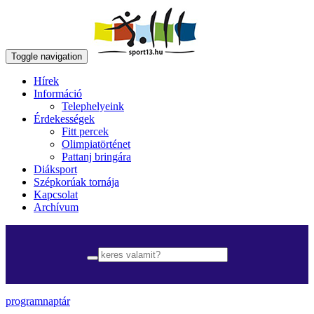
Toggle navigation
Hírek
Információ
Telephelyeink
Érdekességek
Fitt percek
Olimpiatörténet
Pattanj bringára
Diáksport
Szépkorúak tornája
Kapcsolat
Archívum
programnaptár