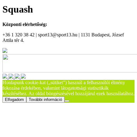
Squash
Központi elérhetőség:
+36 1 320 38 42 | sport13@sport13.hu | 1131 Budapest, József
Attila tér 4.
Honlapunk cookie-kat („sütiket”) használ a felhasználói élmény
fokozása érdekében, valamint látogatottsági statisztikák
készítéséhez. Az oldal böngészésével hozzájárul ezek használatához.
Elfogadom
További információ