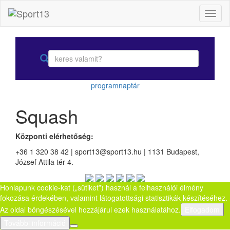
Toggl
naviga
programnaptár
Squash
Központi elérhetőség:
+36 1 320 38 42 | sport13@sport13.hu | 1131 Budapest,
József Attila tér 4.
Honlapunk cookie-kat („sütiket”) használ a felhasználói élmény
fokozása érdekében, valamint látogatottsági statisztikák készítéséhez.
Az oldal böngészésével hozzájárul ezek használatához.
Elfogadom
További információ