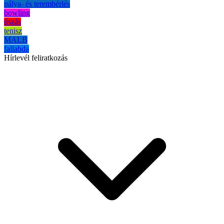
pálya- és terembérlés
bowling
úszás
tenisz
MALB
fallabda
Hírlevél feliratkozás