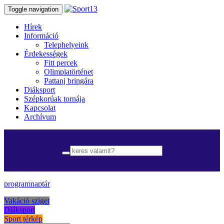
Toggle navigation
Hírek
Információ
Telephelyeink
Érdekességek
Fitt percek
Olimpiatörténet
Pattanj bringára
Diáksport
Szépkorúak tornája
Kapcsolat
Archívum
programnaptár
Vakáció sziget
Diáksport
Sport térkép