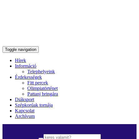
Toggle navigation
Hírek
Információ
Telephelyeink
Érdekességek
Fitt percek
Olimpiatörténet
Pattanj bringára
Diáksport
Szépkorúak tornája
Kapcsolat
Archívum