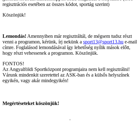
regisztrációs esetében az összes kódot, sportág szerint)
Köszönjük!
Lemondás!
Amennyiben már regisztráltál, de mégsem tudsz részt
venni a programon, kérünk, írj nekünk a
sport13@sport13.hu
e-mail
címre. Foglalásod lemondásával így lehetőség nyílik mások előtt,
hogy részt vehessenek a programon. Köszönjük.
FONTOS!
Az Angyalföldi Sportközpont programjaira nem kell regisztrálni!
Várunk mindenkit szeretettel az ASK-ban és a külsős helyszínek
egyikén, vagy akár mindegyikén!
Megértéseteket köszönjük!