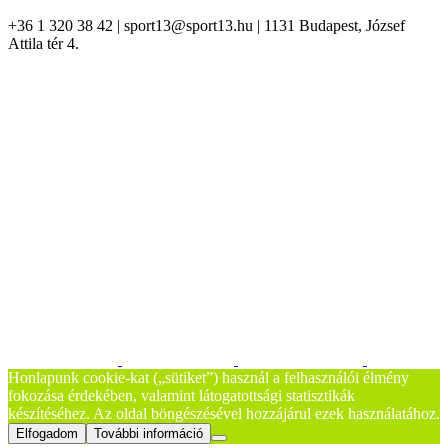
+36 1 320 38 42 | sport13@sport13.hu | 1131 Budapest, József
Attila tér 4.
Honlapunk cookie-kat („sütiket”) használ a felhasználói élmény
fokozása érdekében, valamint látogatottsági statisztikák
készítéséhez. Az oldal böngészésével hozzájárul ezek használatához.
Elfogadom
További információ