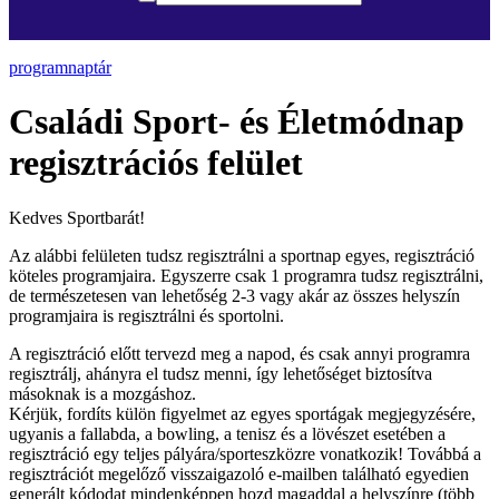
programnaptár
Családi Sport- és Életmódnap
regisztrációs felület
Kedves Sportbarát!
Az alábbi felületen tudsz regisztrálni a sportnap egyes, regisztráció
köteles programjaira. Egyszerre csak 1 programra tudsz regisztrálni,
de természetesen van lehetőség 2-3 vagy akár az összes helyszín
programjaira is regisztrálni és sportolni.
A regisztráció előtt tervezd meg a napod, és csak annyi programra
regisztrálj, ahányra el tudsz menni, így lehetőséget biztosítva
másoknak is a mozgáshoz.
Kérjük, fordíts külön figyelmet az egyes sportágak megjegyzésére,
ugyanis a fallabda, a bowling, a tenisz és a lövészet esetében a
regisztráció egy teljes pályára/sporteszközre vonatkozik! Továbbá a
regisztrációt megelőző visszaigazoló e-mailben található egyedien
generált kódodat mindenképpen hozd magaddal a helyszínre (több