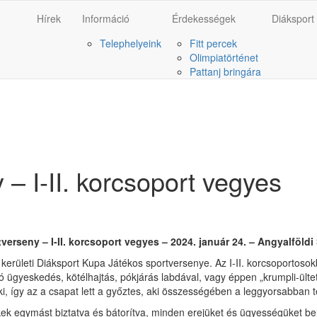
Hírek
Információ
Érdekességek
Diáksport
Telephelyeink
Fitt percek
Olimpiatörténet
Pattanj bringára
 – I-II. korcsoport vegyes
verseny – I-II. korcsoport vegyes – 2024. január 24. – Angyalföld
 kerületi Diáksport Kupa Játékos sportversenye. Az I-II. korcsoportosokb
aló ügyeskedés, kötélhajtás, pókjárás labdával, vagy éppen „krumpli-ül
i, így az a csapat lett a győztes, aki összességében a leggyorsabban te
ek egymást biztatva és bátorítva, minden erejüket és ügyességüket bele