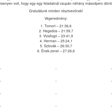
rsenyen volt, hogy egy-egy feladatnál csupán néhány másodperc döntö
Gratulálunk minden résztvevőnek!
Végeredmény:
1. Tomori – 21:36,6
2. Hegedüs – 21:59,7
3. Vizafogó – 23:41,9
4. Herman – 25:24,1
5. Szlovák – 26:30,7
6. Ének-zenei – 27:26,6