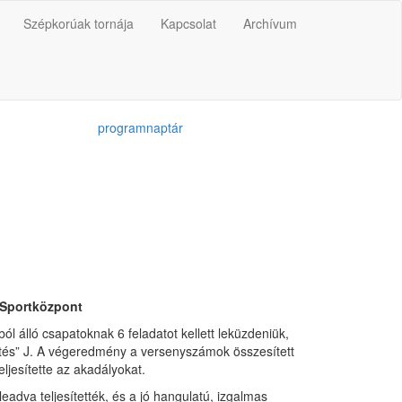
Szépkorúak tornája
Kapcsolat
Archívum
programnaptár
i Sportközpont
ól álló csapatoknak 6 feladatot kellett leküzdeniük,
tetés” J. A végeredmény a versenyszámok összesített
ljesítette az akadályokat.
adva teljesítették, és a jó hangulatú, izgalmas