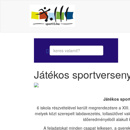
Játékos sportverseny
Játékos sport
6 iskola részvételével került megrendezésre a XIII.
melyek közt szerepelt labdavezetés, tollasütővel v
időeredményéből alakult k
A feladatokat minden csapat lelkesen, a gyerek