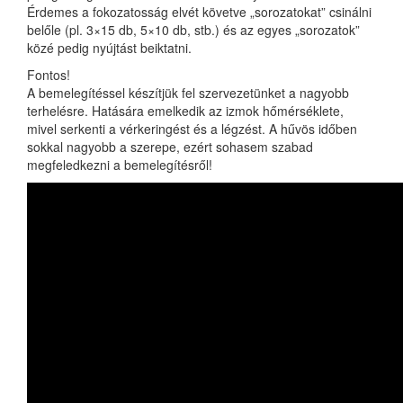
Érdemes a fokozatosság elvét követve „sorozatokat” csinálni
belőle (pl. 3×15 db, 5×10 db, stb.) és az egyes „sorozatok”
közé pedig nyújtást beiktatni.
Fontos!
A bemelegítéssel készítjük fel szervezetünket a nagyobb
terhelésre. Hatására emelkedik az izmok hőmérséklete,
mivel serkenti a vérkeringést és a légzést. A hűvös időben
sokkal nagyobb a szerepe, ezért sohasem szabad
megfeledkezni a bemelegítésről!