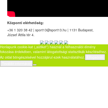
Központi elérhetőség:
+36 1 320 38 42 | sport13@sport13.hu | 1131 Budapest,
József Attila tér 4.
Honlapunk cookie-kat („sütiket”) használ a felhasználói élmény
fokozása érdekében, valamint látogatottsági statisztikák készítéséhez.
Az oldal böngészésével hozzájárul ezek használatához.
Elfogadom
További információ