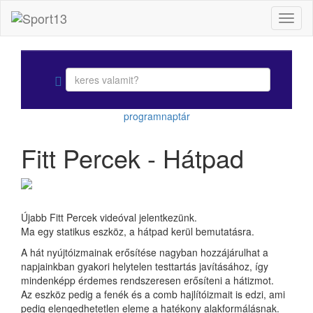
Toggl
naviga
programnaptár
Fitt Percek - Hátpad
Újabb Fitt Percek videóval jelentkezünk.
Ma egy statikus eszköz, a hátpad kerül bemutatásra.
A hát nyújtóizmainak erősítése nagyban hozzájárulhat a
napjainkban gyakori helytelen testtartás javításához, így
mindenképp érdemes rendszeresen erősíteni a hátizmot.
Az eszköz pedig a fenék és a comb hajlítóizmait is edzi, ami
pedig elengedhetetlen eleme a hatékony alakformálásnak.