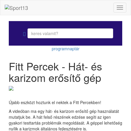
Toggl
naviga
programnaptár
Fitt Percek - Hát- és
karizom erősítő gép
Újabb eszközt hoztunk el nektek a Fitt Percekben!
A videóban ma egy hát- és karizom erősítő gép használatát
mutatjuk be. A hát felső részének edzése segíti az igen
gyakori testtartás problémák megoldását. A géppel lehetőség
nyílik a karizmok általános fejlesztésére is.