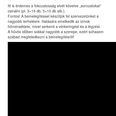
Itt is érdemes a fokozatosság elvét követve „sorozatokat”
csinálni (pl. 3×15 db, 5×10 db stb.).
Fontos! A bemelegítéssel készítjük fel szervezetünket a
nagyobb terhelésre. Hatására emelkedik az izmok
hőmérséklete, mivel serkenti a vérkeringést és a légzést.
A hűvös időben sokkal nagyobb a szerepe, ezért sohasem
szabad megfeledkezni a bemelegítésről!