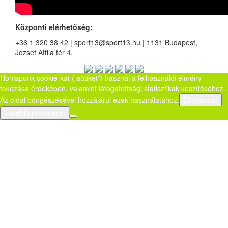
Központi elérhetőség:
+36 1 320 38 42 | sport13@sport13.hu | 1131 Budapest,
József Attila tér 4.
Honlapunk cookie-kat („sütiket”) használ a felhasználói élmény
fokozása érdekében, valamint látogatottsági statisztikák készítéséhez.
Az oldal böngészésével hozzájárul ezek használatához.
Elfogadom
További információ