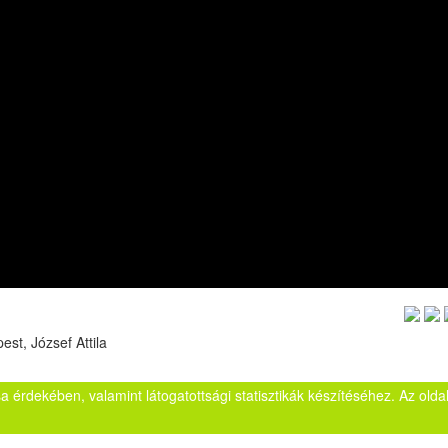
st, József Attila
sa érdekében, valamint látogatottsági statisztikák készítéséhez. Az ol