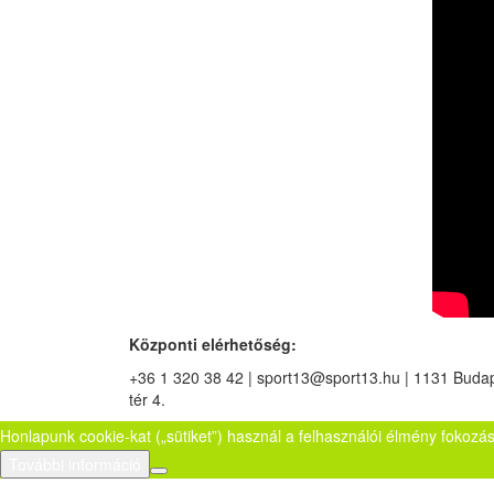
Központi elérhetőség:
+36 1 320 38 42 | sport13@sport13.hu | 1131 Budape
tér 4.
Honlapunk cookie-kat („sütiket”) használ a felhasználói élmény fokozá
További információ