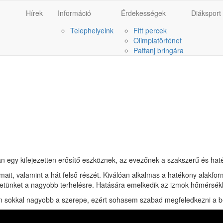
Hírek
Információ
Érdekességek
Diáksport
Telephelyeink
Fitt percek
Olimpiatörténet
Pattanj bringára
an egy kifejezetten erősítő eszköznek, az evezőnek a szakszerű és hat
izmait, valamint a hát felső részét. Kiválóan alkalmas a hatékony alakformá
zetünket a nagyobb terhelésre. Hatására emelkedik az izmok hőmérséklet
en sokkal nagyobb a szerepe, ezért sohasem szabad megfeledkezni a b