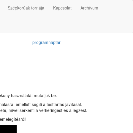
Szépkorúak tornája
Kapcsolat
Archívum
programnaptár
ékony használatát mutatjuk be.
lásra, emellett segíti a testtartás javítását.
e, mivel serkenti a vérkeringést és a légzést.
emelegítésről!