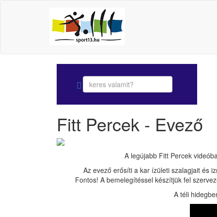
Fitt Percek - Evező
A legújabb Fitt Percek videób
Az evező erősíti a kar ízületi szalagjait és 
Fontos! A bemelegítéssel készítjük fel szerve
A téli hidegb