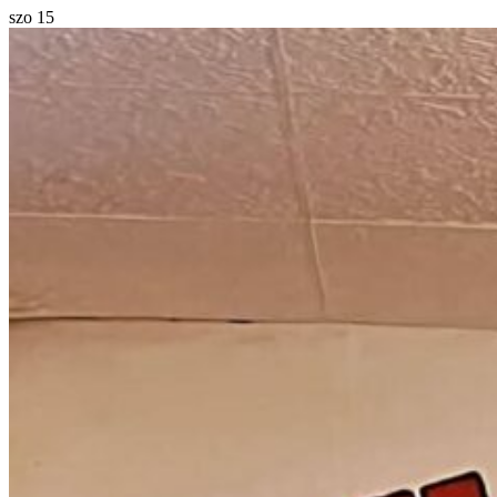
szo
15