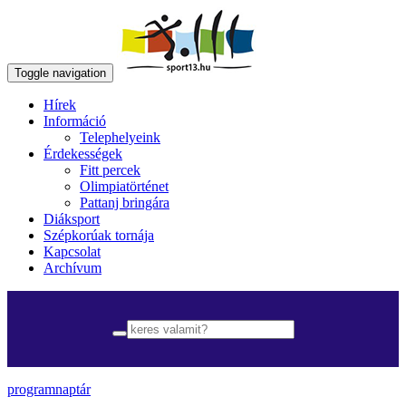
Toggle navigation
Hírek
Információ
Telephelyeink
Érdekességek
Fitt percek
Olimpiatörténet
Pattanj bringára
Diáksport
Szépkorúak tornája
Kapcsolat
Archívum
programnaptár