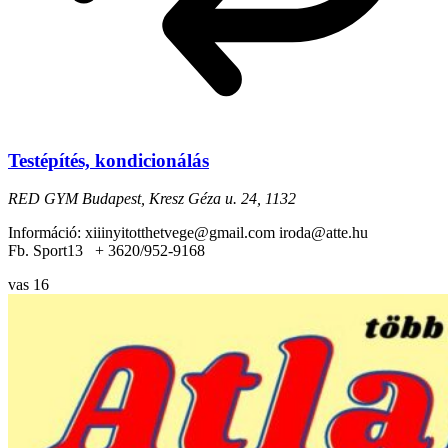
Testépítés, kondicionálás
RED GYM
Budapest, Kresz Géza u. 24, 1132
Információ: xiiinyitotthetvege@gmail.com iroda@atte.hu
Fb. Sport13 + 3620/952-9168
vas
16