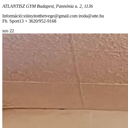
ATLANTISZ GYM
Budapest, Pannónia u. 2, 1136
Információ:xiiinyitotthetvege@gmail.com iroda@atte.hu
Fb. Sport13 + 3620/952-9168
szo
22