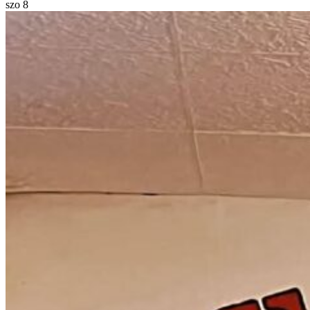
szo
8