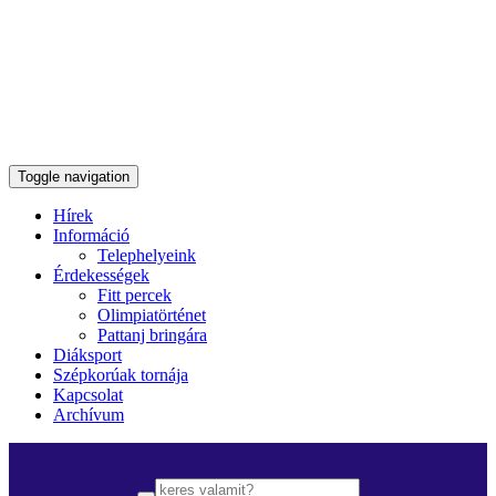
Toggle navigation
Hírek
Információ
Telephelyeink
Érdekességek
Fitt percek
Olimpiatörténet
Pattanj bringára
Diáksport
Szépkorúak tornája
Kapcsolat
Archívum