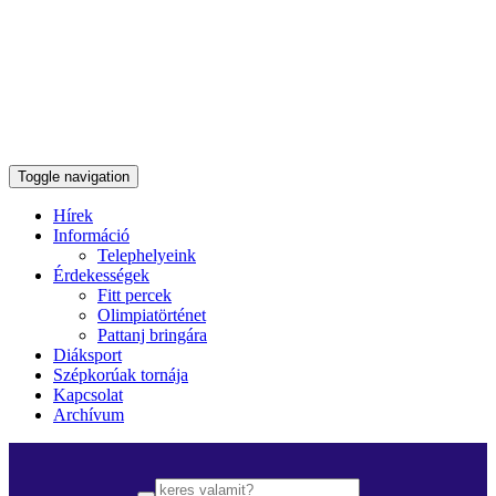
Toggle navigation
Hírek
Információ
Telephelyeink
Érdekességek
Fitt percek
Olimpiatörténet
Pattanj bringára
Diáksport
Szépkorúak tornája
Kapcsolat
Archívum