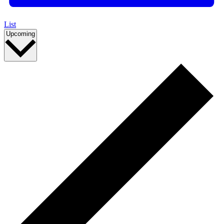
List
Select
Upcoming
date.