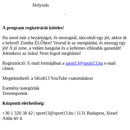
Helyszín
A program regisztráció köteles!
Ha unod már a bezártságot, és mozognál, táncolnál egy jót, akkor itt
a helyed! Zumba ÉLŐben! Vezesd le az energiáidat, és mozogj egy
jót! A jó zene, a vidám hangulat és a kellemes elfáradás garantált!
Jelentkezz az órára! Nem fogod megbánni!
Regisztráció: E-mail formájában a
sport13@sport13.hu
e-mail
címen.
Megtekinthető: a SKult13 YouTube csatornánkon
Esemény kategóriák
Teremsportok
Központi elérhetőség:
+36 1 320 38 42 | sport13@sport13.hu | 1131 Budapest, József
Attila tér 4.