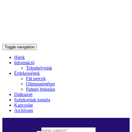
Toggle navigation
Hírek
Információ
Telephelyeink
Érdekességek
Fitt percek
Olimpiatörténet
Pattanj bringára
Diáksport
Szépkorúak tornája
Kapcsolat
Archívum