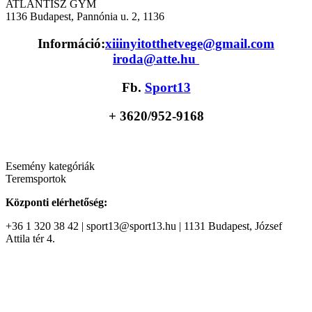
ATLANTISZ GYM
1136
Budapest, Pannónia u. 2, 1136
Információ:
xiiinyitotthetvege@gmail.com
iroda@atte.hu
Fb.
Sport13
+ 36
20/952-9168
Esemény kategóriák
Teremsportok
Központi elérhetőség:
+36 1 320 38 42 | sport13@sport13.hu | 1131 Budapest, József
Attila tér 4.