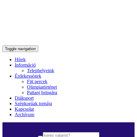
Toggle navigation
Hírek
Információ
Telephelyeink
Érdekességek
Fitt percek
Olimpiatörténet
Pattanj bringára
Diáksport
Szépkorúak tornája
Kapcsolat
Archívum