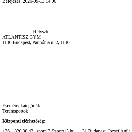
Befejezés:
2026-09-13 14:00
Helyszín
ATLANTISZ GYM
1136
Budapest, Pannónia u. 2, 1136
Esemény kategóriák
Teremsportok
Központi elérhetőség:
+36 1 320 38 42 | sport13@sport13.hu | 1131 Budapest, József Attila t