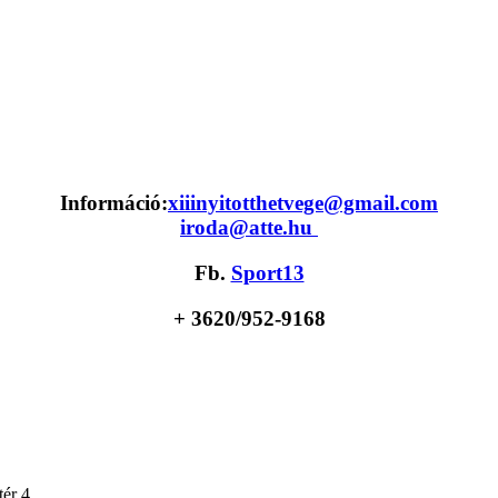
Információ:
xiiinyitotthetvege@gmail.com
iroda@atte.hu
Fb.
Sport13
+ 36
20/952-9168
ér 4.