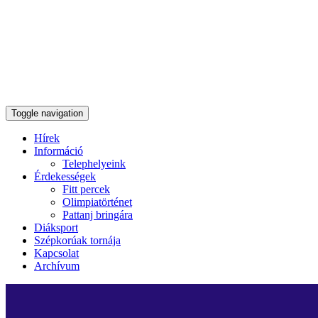
Toggle navigation
Hírek
Információ
Telephelyeink
Érdekességek
Fitt percek
Olimpiatörténet
Pattanj bringára
Diáksport
Szépkorúak tornája
Kapcsolat
Archívum