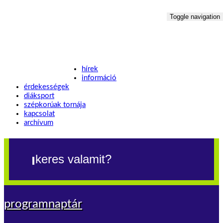
Toggle navigation
hírek
információ
érdekességek
diáksport
szépkorúak tornája
kapcsolat
archívum
programnaptár