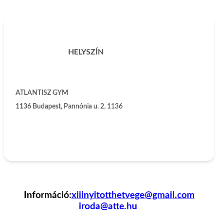
HELYSZÍN
ATLANTISZ GYM
1136
Budapest, Pannónia u. 2, 1136
Információ:
xiiinyitotthetvege@gmail.com
iroda@atte.hu