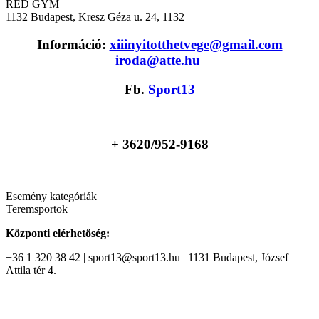
RED GYM
1132
Budapest, Kresz Géza u. 24, 1132
Információ:
xiiinyitotthetvege@gmail.com
iroda@atte.hu
Fb.
Sport13
+ 36
20/952-9168
Esemény kategóriák
Teremsportok
Központi elérhetőség:
+36 1 320 38 42 | sport13@sport13.hu | 1131 Budapest, József
Attila tér 4.