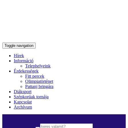
Toggle navigation
Hírek
Információ
Telephelyeink
Érdekességek
Fitt percek
Olimpiatörténet
Pattanj bringára
Diáksport
Szépkorúak tornája
Kapcsolat
Archívum