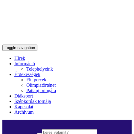
Toggle navigation
Hírek
Információ
Telephelyeink
Érdekességek
Fitt percek
Olimpiatörténet
Pattanj bringára
Diáksport
Szépkorúak tornája
Kapcsolat
Archívum