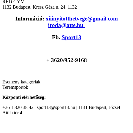
RED GYM
1132
Budapest, Kresz Géza u. 24, 1132
Információ:
xiiinyitotthetvege@gmail.com
iroda@atte.hu
Fb.
Sport13
+ 36
20/952-9168
Esemény kategóriák
Teremsportok
Központi elérhetőség:
+36 1 320 38 42 | sport13@sport13.hu | 1131 Budapest, József
Attila tér 4.