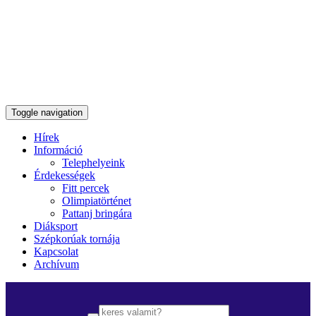
Toggle navigation
Hírek
Információ
Telephelyeink
Érdekességek
Fitt percek
Olimpiatörténet
Pattanj bringára
Diáksport
Szépkorúak tornája
Kapcsolat
Archívum