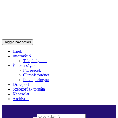
Toggle navigation
Hírek
Információ
Telephelyeink
Érdekességek
Fitt percek
Olimpiatörténet
Pattanj bringára
Diáksport
Szépkorúak tornája
Kapcsolat
Archívum