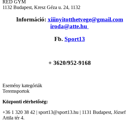
RED GYM
1132
Budapest, Kresz Géza u. 24, 1132
Információ:
xiiinyitotthetvege@gmail.com
iroda@atte.hu
Fb.
Sport13
+ 36
20/952-9168
Esemény kategóriák
Teremsportok
Központi elérhetőség:
+36 1 320 38 42 | sport13@sport13.hu | 1131 Budapest, József
Attila tér 4.