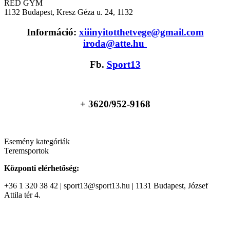
RED GYM
1132
Budapest, Kresz Géza u. 24, 1132
Információ:
xiiinyitotthetvege@gmail.com
iroda@atte.hu
Fb.
Sport13
+ 36
20/952-9168
Esemény kategóriák
Teremsportok
Központi elérhetőség:
+36 1 320 38 42 | sport13@sport13.hu | 1131 Budapest, József
Attila tér 4.