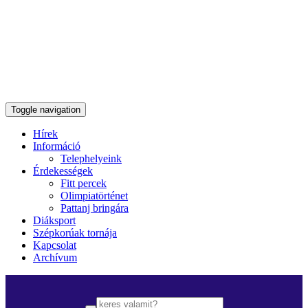
Toggle navigation
Hírek
Információ
Telephelyeink
Érdekességek
Fitt percek
Olimpiatörténet
Pattanj bringára
Diáksport
Szépkorúak tornája
Kapcsolat
Archívum