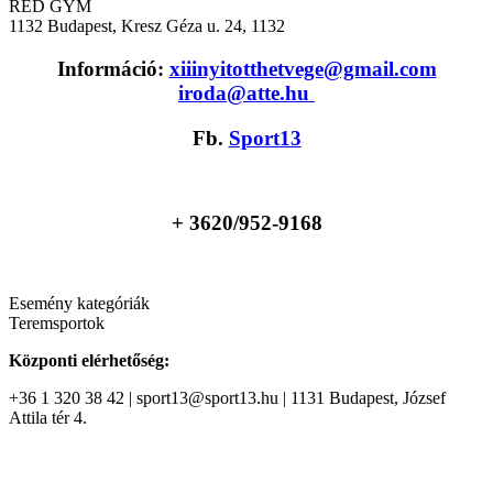
RED GYM
1132
Budapest, Kresz Géza u. 24, 1132
Információ:
xiiinyitotthetvege@gmail.com
iroda@atte.hu
Fb.
Sport13
+ 36
20/952-9168
Esemény kategóriák
Teremsportok
Központi elérhetőség:
+36 1 320 38 42 | sport13@sport13.hu | 1131 Budapest, József
Attila tér 4.