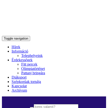
Toggle navigation
Hírek
Információ
Telephelyeink
Érdekességek
Fitt percek
Olimpiatörténet
Pattanj bringára
Diáksport
Szépkorúak tornája
Kapcsolat
Archívum